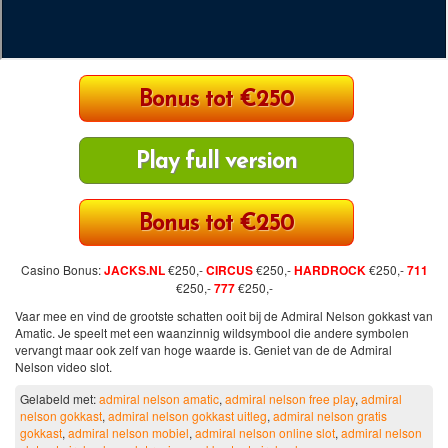
CIRCUS Casino
Play full version
JACKS.NL
Casino Bonus:
JACKS.NL
€250,-
CIRCUS
€250,-
HARDROCK
€250,-
711
€250,-
777
€250,-
Vaar mee en vind de grootste schatten ooit bij de Admiral Nelson gokkast van
Amatic. Je speelt met een waanzinnig wildsymbool die andere symbolen
vervangt maar ook zelf van hoge waarde is. Geniet van de de Admiral
Nelson video slot.
Gelabeld met:
admiral nelson amatic
,
admiral nelson free play
,
admiral
nelson gokkast
,
admiral nelson gokkast uitleg
,
admiral nelson gratis
gokkast
,
admiral nelson mobiel
,
admiral nelson online slot
,
admiral nelson