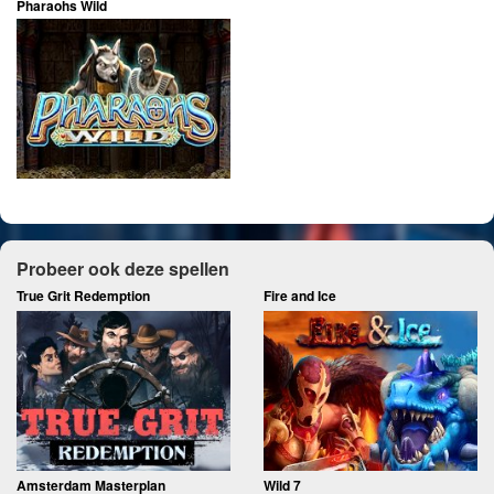
Pharaohs Wild
Probeer ook deze spellen
True Grit Redemption
Fire and Ice
Amsterdam Masterplan
Wild 7