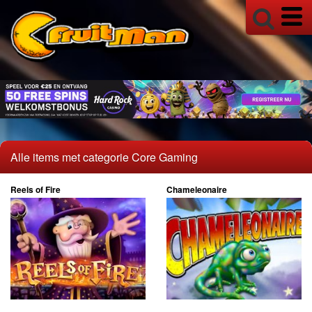
Super Stake
TIMERS
18+ Info
Alle items met categorie Core Gaming
Reels of Fire
Chameleonaire