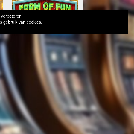
 verbeteren.
s gebruik van cookies.