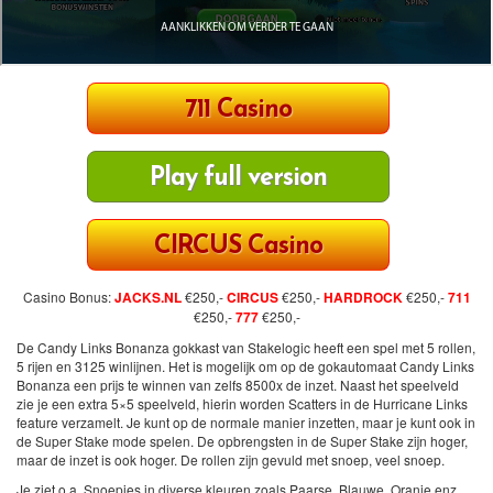
Bonus tot €250
Play full version
Bonus tot €250
Casino Bonus:
JACKS.NL
€250,-
CIRCUS
€250,-
HARDROCK
€250,-
711
€250,-
777
€250,-
De Candy Links Bonanza gokkast van Stakelogic heeft een spel met 5 rollen,
5 rijen en 3125 winlijnen. Het is mogelijk om op de gokautomaat Candy Links
Bonanza een prijs te winnen van zelfs 8500x de inzet. Naast het speelveld
zie je een extra 5×5 speelveld, hierin worden Scatters in de Hurricane Links
feature verzamelt. Je kunt op de normale manier inzetten, maar je kunt ook in
de Super Stake mode spelen. De opbrengsten in de Super Stake zijn hoger,
maar de inzet is ook hoger. De rollen zijn gevuld met snoep, veel snoep.
Je ziet o.a. Snoepjes in diverse kleuren zoals Paarse, Blauwe, Oranje enz.