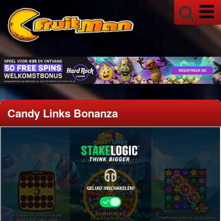
Candy Links Bonanza