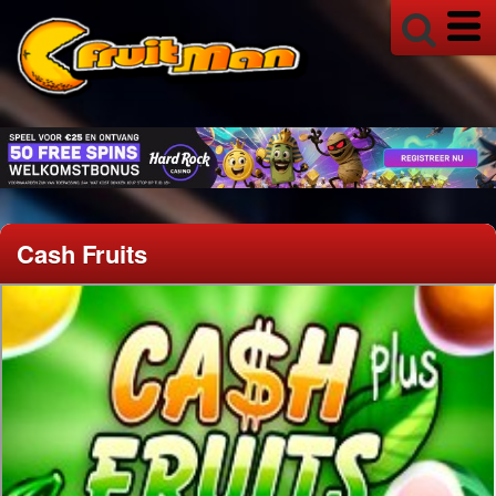
Cash Fruits