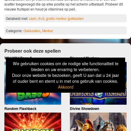
scatter toegevoegd die op elke positie op het scherm uitbetaalt. Probeer dit
nieuwe fruitspel en houd je vitamines op peil.
Gelabeld met:
cash
,
fruit
,
gratis merkur gokkasten
Categorie:
Gokkasten
,
Merkur
Probeer ook deze spellen
Wild Wild Bass 3
Diamond Monkey
We gebruiken cookies om de nodige site functionaliteit te
bieden en uw ervaring te verbeteren.
Door onze website te bezoeken, geeft U aan dat u 24 jaar
of ouder bent en stemt u in met ons gebruik van cookies.
Akkoord
Random Flashback
Divine Showdown