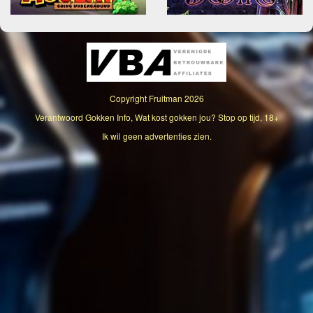
Copyright
Fruitman
2026
Verantwoord Gokken Info, Wat kost gokken jou? Stop op tijd, 18+
Ik wil geen advertenties zien.