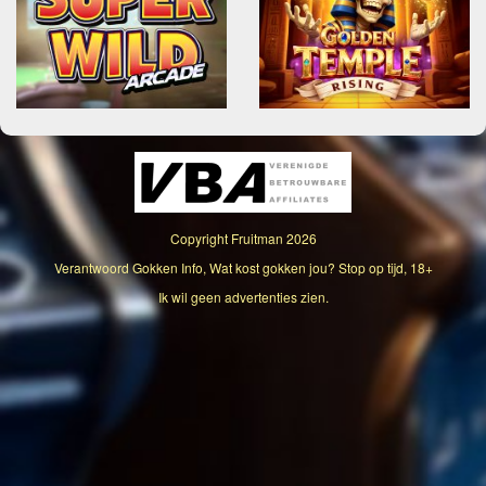
Copyright
Fruitman
2026
Verantwoord Gokken Info, Wat kost gokken jou? Stop op tijd, 18+
Ik wil geen advertenties zien.