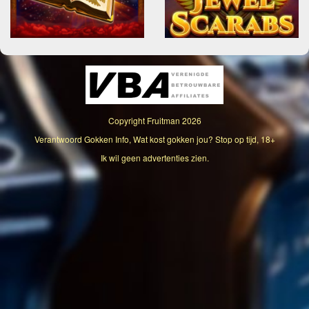
Copyright
Fruitman
2026
Verantwoord Gokken Info, Wat kost gokken jou? Stop op tijd, 18+
Ik wil geen advertenties zien.