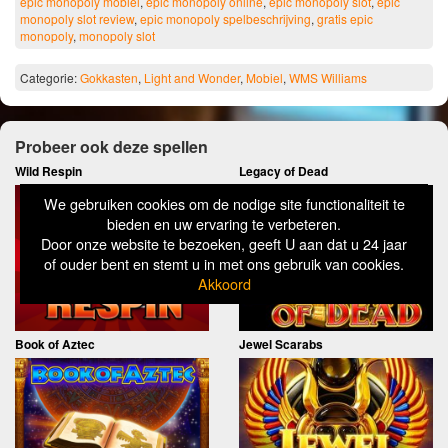
epic monopoly mobiel
,
epic monopoly online
,
epic monopoly slot
,
epic
monopoly slot review
,
epic monopoly spelbeschrijving
,
gratis epic
monopoly
,
monopoly slot
Categorie:
Gokkasten
,
Light and Wonder
,
Mobiel
,
WMS Williams
Probeer ook deze spellen
Wild Respin
Legacy of Dead
We gebruiken cookies om de nodige site functionaliteit te
bieden en uw ervaring te verbeteren.
Door onze website te bezoeken, geeft U aan dat u 24 jaar
of ouder bent en stemt u in met ons gebruik van cookies.
Akkoord
Book of Aztec
Jewel Scarabs