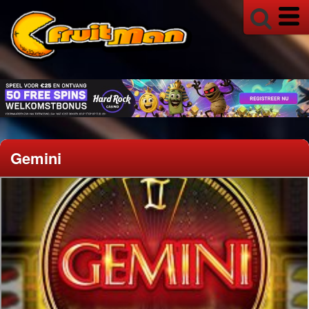
Gemini