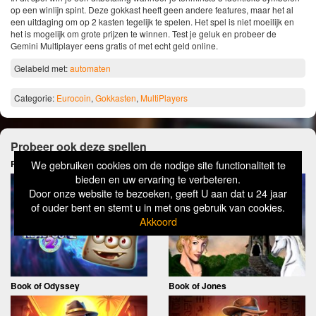
op een winlijn spint. Deze gokkast heeft geen andere features, maar het al
een uitdaging om op 2 kasten tegelijk te spelen. Het spel is niet moeilijk en
het is mogelijk om grote prijzen te winnen. Test je geluk en probeer de
Gemini Multiplayer eens gratis of met echt geld online.
Gelabeld met:
automaten
Categorie:
Eurocoin
,
Gokkasten
,
MultiPlayers
Probeer ook deze spellen
We gebruiken cookies om de nodige site functionaliteit te
Reactoonz 2
Magic Mirror
bieden en uw ervaring te verbeteren.
Door onze website te bezoeken, geeft U aan dat u 24 jaar
of ouder bent en stemt u in met ons gebruik van cookies.
Akkoord
Book of Odyssey
Book of Jones