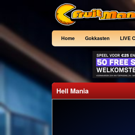
Home
Gokkasten
LIVE 
Hell Mania