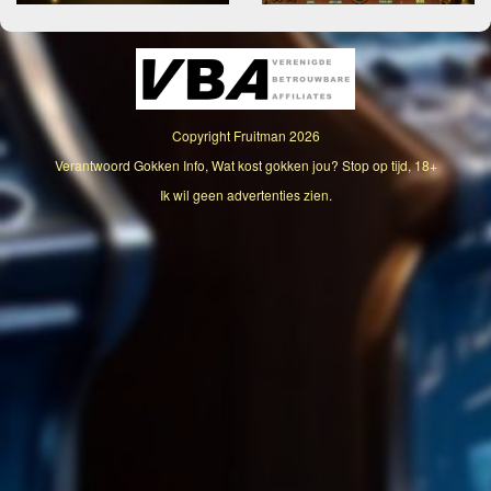
Copyright
Fruitman
2026
Verantwoord Gokken Info, Wat kost gokken jou? Stop op tijd, 18+
Ik wil geen advertenties zien.