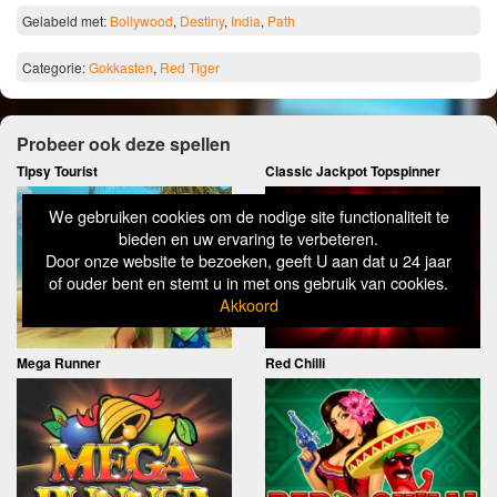
Gelabeld met:
Bollywood
,
Destiny
,
India
,
Path
Categorie:
Gokkasten
,
Red Tiger
Probeer ook deze spellen
Tipsy Tourist
Classic Jackpot Topspinner
We gebruiken cookies om de nodige site functionaliteit te
bieden en uw ervaring te verbeteren.
Door onze website te bezoeken, geeft U aan dat u 24 jaar
of ouder bent en stemt u in met ons gebruik van cookies.
Akkoord
Mega Runner
Red Chilli