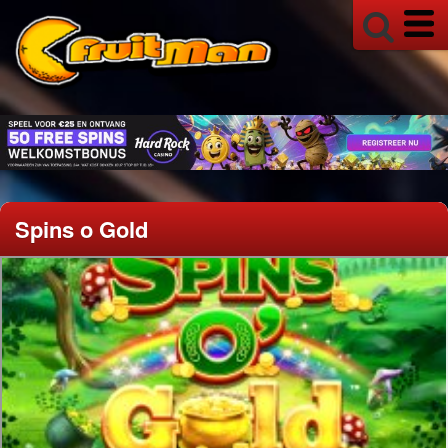
Spins o Gold