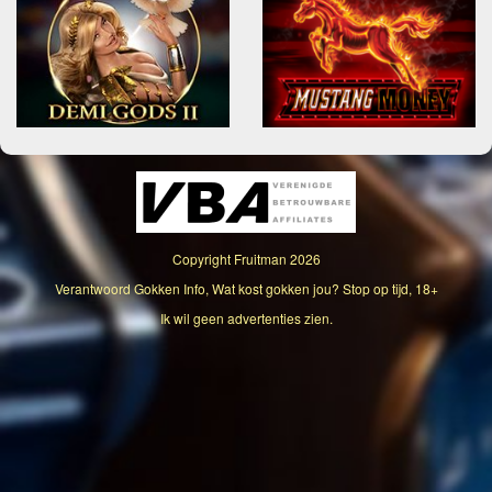
Copyright
Fruitman
2026
Verantwoord Gokken Info, Wat kost gokken jou? Stop op tijd, 18+
Ik wil geen advertenties zien.