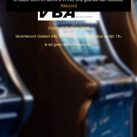
Akkoord
Copyright
Fruitman
2026
Verantwoord Gokken Info, Wat kost gokken jou? Stop op tijd, 18+
Ik wil geen advertenties zien.