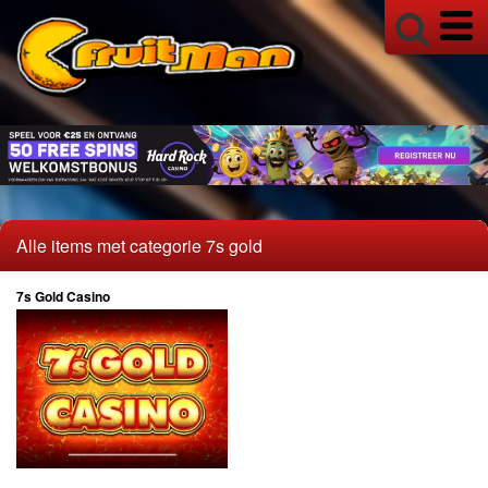
Gok Overzicht Alles!
Buy Bonus
Jackpot
MULTIPLAYERS
SPIN TO WIN!
Super Stake
Alle items met categorie 7s gold
TIMERS
18+ Info
7s Gold Casino