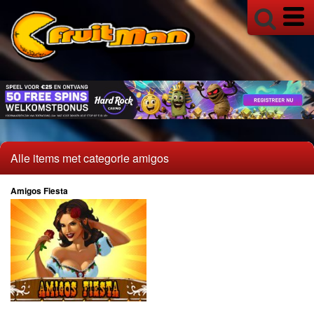
Gok Overzicht Alles!
Buy Bonus
Jackpot
MULTIPLAYERS
SPIN TO WIN!
Super Stake
Alle items met categorie amigos
TIMERS
18+ Info
Amigos Fiesta