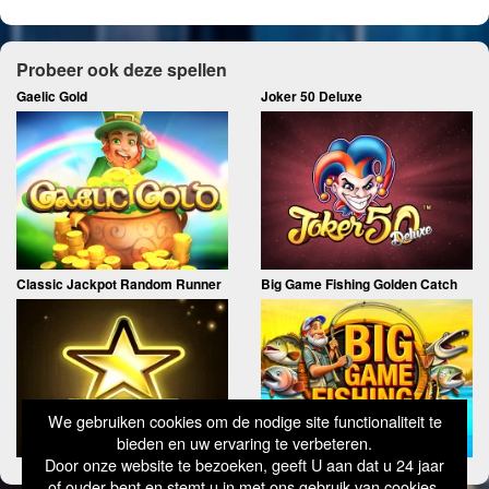
Probeer ook deze spellen
Gaelic Gold
Joker 50 Deluxe
Classic Jackpot Random Runner
Big Game Fishing Golden Catch
We gebruiken cookies om de nodige site functionaliteit te
bieden en uw ervaring te verbeteren.
Door onze website te bezoeken, geeft U aan dat u 24 jaar
of ouder bent en stemt u in met ons gebruik van cookies.