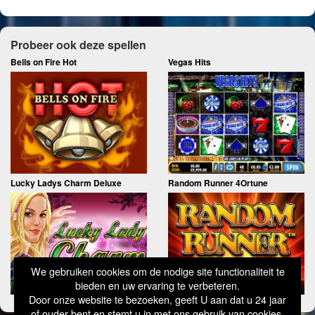
Probeer ook deze spellen
Bells on Fire Hot
Vegas Hits
Lucky Ladys Charm Deluxe
Random Runner 4Ortune
We gebruiken cookies om de nodige site functionaliteit te
bieden en uw ervaring te verbeteren.
Door onze website te bezoeken, geeft U aan dat u 24 jaar
of ouder bent en stemt u in met ons gebruik van cookies.