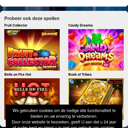
Probeer ook deze spellen
Fruit Collector
Candy Dreams
Bells on Fire Hot
Book of Tribes
We gebruiken cookies om de nodige site functionaliteit te
bieden en uw ervaring te verbeteren.
Door onze website te bezoeken, geeft U aan dat u 24 jaar
of ouder bent en stemt u in met ons gebruik van cookies.