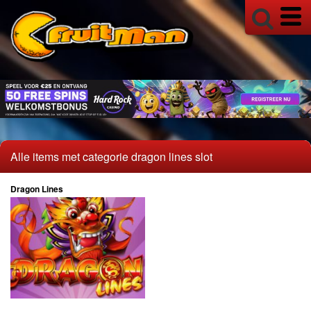
Gok Overzicht Alles!
Buy Bonus
Jackpot
MULTIPLAYERS
SPIN TO WIN!
Super Stake
Alle items met categorie dragon lines slot
TIMERS
18+ Info
Dragon Lines