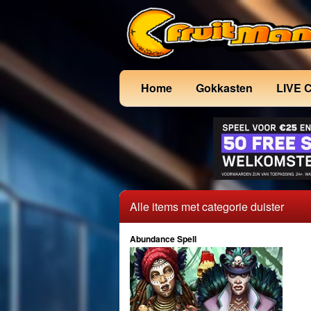
Home
Gokkasten
LIVE 
Alle items met categorie duister
Abundance Spell