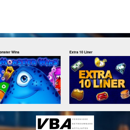
onster Wins
Extra 10 Liner