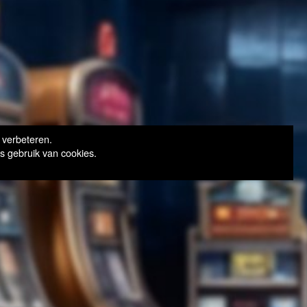
 verbeteren.
s gebruik van cookies.