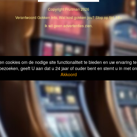
Copyright
Fruitman
2026
Verantwoord Gokken Info, Wat kost gokken jou? Stop op tijd, 18+
Ik wil geen advertenties zien.
n cookies om de nodige site functionaliteit te bieden en uw ervaring te
bezoeken, geeft U aan dat u 24 jaar of ouder bent en stemt u in met on
Akkoord