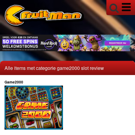
Gok Overzicht Alles!
Buy Bonus
Jackpot
MULTIPLAYERS
SPIN TO WIN!
Super Stake
TIMERS
Alle items met categorie game2000 slot review
18+ Info
Game2000