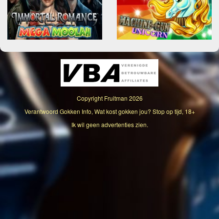
Copyright
Fruitman
2026
Verantwoord Gokken Info, Wat kost gokken jou? Stop op tijd, 18+
Ik wil geen advertenties zien.