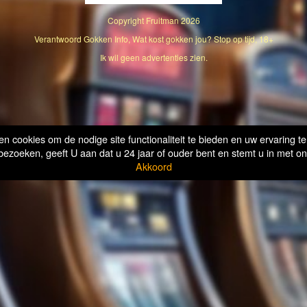
Copyright
Fruitman
2026
Verantwoord Gokken Info, Wat kost gokken jou? Stop op tijd, 18+
Ik wil geen advertenties zien.
n cookies om de nodige site functionaliteit te bieden en uw ervaring te
bezoeken, geeft U aan dat u 24 jaar of ouder bent en stemt u in met on
Akkoord