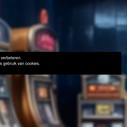
 verbeteren.
s gebruik van cookies.