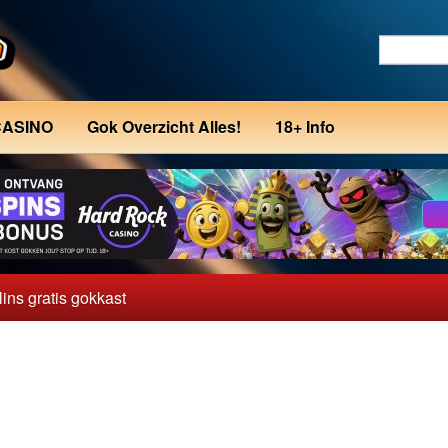
CASINO
Gok Overzicht Alles!
18+ Info
ins gratis gokkast