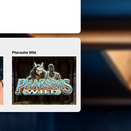
Pharaohs Wild