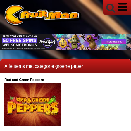
Gok Overzicht Alles!
Buy Bonus
Jackpot
MULTIPLAYERS
SPIN TO WIN!
Super Stake
TIMERS
Alle items met categorie groene peper
18+ Info
Red and Green Peppers