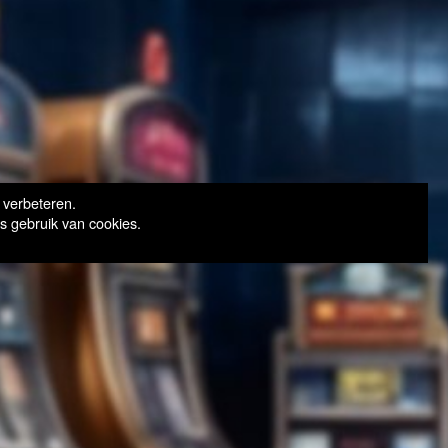
 verbeteren.
s gebruik van cookies.