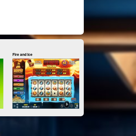
Fire and Ice