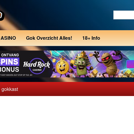
CASINO
Gok Overzicht Alles!
18+ Info
e gokkast