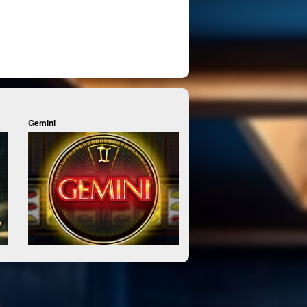
Gemini