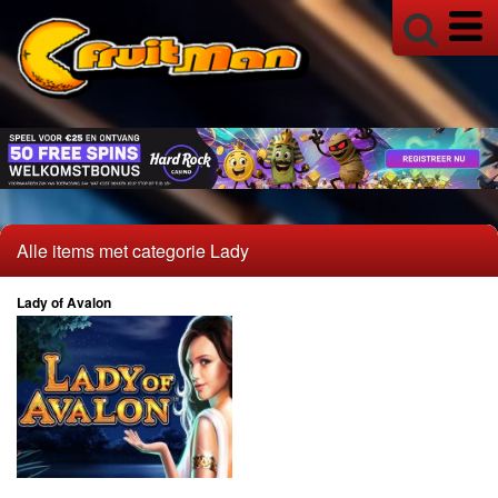
Gok Overzicht Alles!
Buy Bonus
Jackpot
MULTIPLAYERS
SPIN TO WIN!
Super Stake
Alle items met categorie Lady
TIMERS
18+ Info
Lady of Avalon