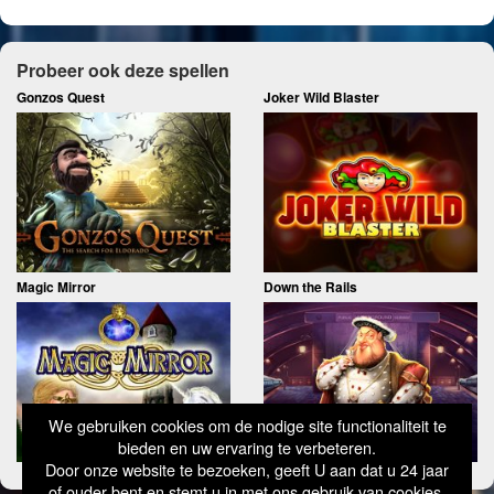
Probeer ook deze spellen
Gonzos Quest
Joker Wild Blaster
Magic Mirror
Down the Rails
We gebruiken cookies om de nodige site functionaliteit te
bieden en uw ervaring te verbeteren.
Door onze website te bezoeken, geeft U aan dat u 24 jaar
of ouder bent en stemt u in met ons gebruik van cookies.