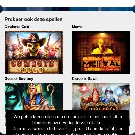
Probeer ook deze spellen
Cowboys Gold
Mental
Gods of Secrecy
Dragons Dawn
We gebruiken cookies om de nodige site functionaliteit te
bieden en uw ervaring te verbeteren.
Door onze website te bezoeken, geeft U aan dat u 24 jaar
of ouder bent en stemt u in met ons gebruik van cookies.