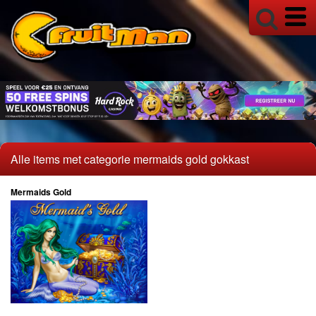
Gok Overzicht Alles!
Buy Bonus
Jackpot
MULTIPLAYERS
SPIN TO WIN!
Super Stake
Alle items met categorie mermaids gold gokkast
TIMERS
18+ Info
Mermaids Gold