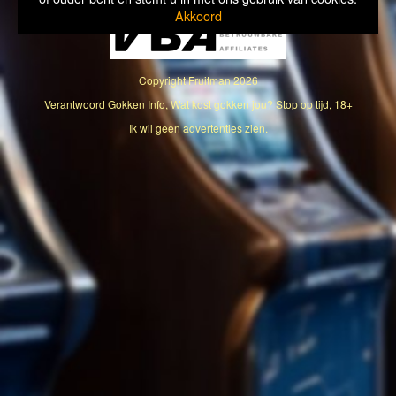
Akkoord
Copyright
Fruitman
2026
Verantwoord Gokken Info, Wat kost gokken jou? Stop op tijd, 18+
Ik wil geen advertenties zien.