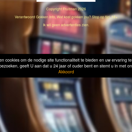
Copyright
Fruitman
2026
Verantwoord Gokken Info, Wat kost gokken jou? Stop op tijd, 18+
Ik wil geen advertenties zien.
n cookies om de nodige site functionaliteit te bieden en uw ervaring te
bezoeken, geeft U aan dat u 24 jaar of ouder bent en stemt u in met on
Akkoord