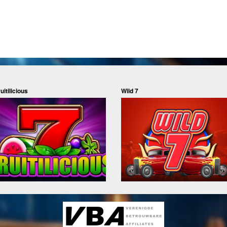
uitilicious
Wild 7