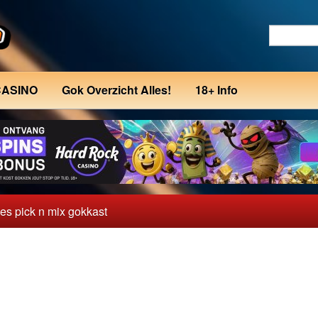
CASINO
Gok Overzicht Alles!
18+ Info
hes pick n mix gokkast