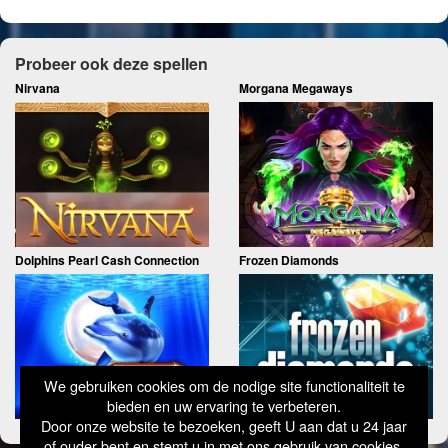
Probeer ook deze spellen
Nirvana
Morgana Megaways
Dolphins Pearl Cash Connection
Frozen Diamonds
We gebruiken cookies om de nodige site functionaliteit te
bieden en uw ervaring te verbeteren.
Door onze website te bezoeken, geeft U aan dat u 24 jaar
of ouder bent en stemt u in met ons gebruik van cookies.