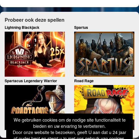
Probeer ook deze spellen
Lightning Blackjack
Spartus
Spartacus Legendary Warrior
Road Rage
We gebruiken cookies om de nodige site functionaliteit te
bieden en uw ervaring te verbeteren.
Door onze website te bezoeken, geeft U aan dat u 24 jaar
of ouder bent en stemt u in met ons gebruik van cookies.