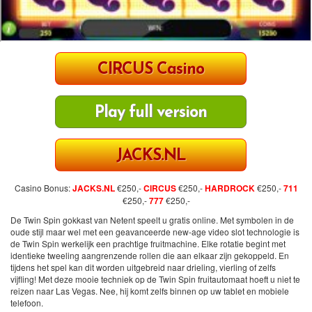
CIRCUS Casino
Play full version
JACKS.NL
Casino Bonus:
JACKS.NL
€250,-
CIRCUS
€250,-
HARDROCK
€250,-
711
€250,-
777
€250,-
De Twin Spin gokkast van Netent speelt u gratis online. Met symbolen in de
oude stijl maar wel met een geavanceerde new-age video slot technologie is
de Twin Spin werkelijk een prachtige fruitmachine. Elke rotatie begint met
identieke tweeling aangrenzende rollen die aan elkaar zijn gekoppeld. En
tijdens het spel kan dit worden uitgebreid naar drieling, vierling of zelfs
vijfling! Met deze mooie techniek op de Twin Spin fruitautomaat hoeft u niet te
reizen naar Las Vegas. Nee, hij komt zelfs binnen op uw tablet en mobiele
telefoon.