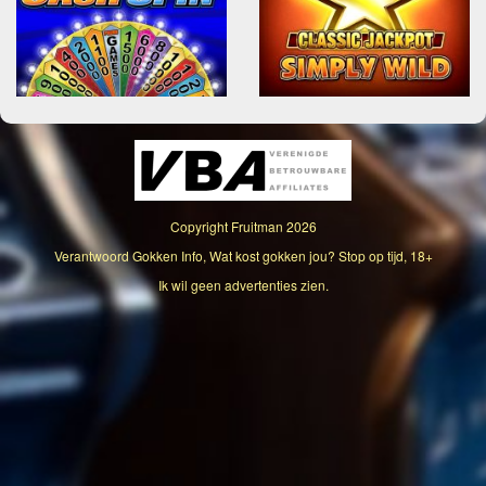
Copyright
Fruitman
2026
Verantwoord Gokken Info, Wat kost gokken jou? Stop op tijd, 18+
Ik wil geen advertenties zien.