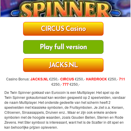
CIRCUS Casino
Play full version
JACKS.NL
Casino Bonus:
JACKS.NL
€250,-
CIRCUS
€250,-
HARDROCK
€250,-
711
€250,-
777
€250,-
De Twin Spinner gokkast van Eurocoin is een Multiplayer. Het spel op de
Twin Spinner gokautomaat kan worden gespeeld op 2 speelvelden, vandaar
de naam Multiplayer. Het onderste gedeelte van het scherm heeft 2
speelvelden met klassieke symbolen, de Fruitsymbolen. Je ziet o.a. Kersen,
Citroenen, Sinaasappels, Druiven enz.. Maar er zijn ook enkele andere
symbolen met de hoogste waarden, zoals Gouden Bellen, Sterren en Rode
Zevens. Het Ster symbool is interessant, want het is de Scatter in dit spel en
kan behoorlijke prijzen opleveren.