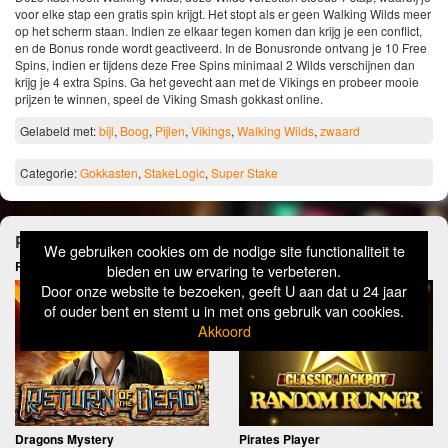
voor elke stap een gratis spin krijgt. Het stopt als er geen Walking Wilds meer
op het scherm staan. Indien ze elkaar tegen komen dan krijg je een conflict,
en de Bonus ronde wordt geactiveerd. In de Bonusronde ontvang je 10 Free
Spins, indien er tijdens deze Free Spins minimaal 2 Wilds verschijnen dan
krijg je 4 extra Spins. Ga het gevecht aan met de Vikings en probeer mooie
prijzen te winnen, speel de Viking Smash gokkast online.
Gelabeld met:
bijl
,
Boog
,
Pijlen
,
Vikings
,
Walking Wilds
,
zwaard
Categorie:
Gokkasten
,
StakeLogic
,
Super Stake
Probeer ook deze spellen
We gebruiken cookies om de nodige site functionaliteit te
Return of the Dead
Classic Jackpot Random Runner
bieden en uw ervaring te verbeteren.
Door onze website te bezoeken, geeft U aan dat u 24 jaar
of ouder bent en stemt u in met ons gebruik van cookies.
Akkoord
Dragons Mystery
Pirates Player