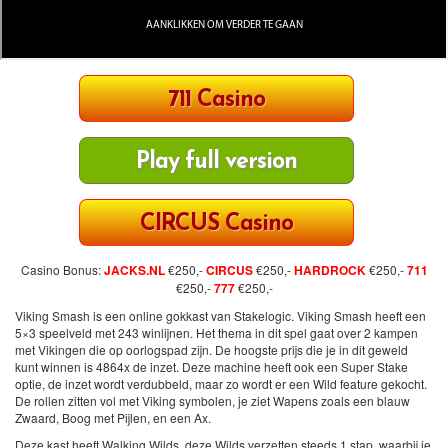
711 Casino
Play full version
CIRCUS Casino
Casino Bonus:
JACKS.NL
€250,-
CIRCUS
€250,-
HARDROCK
€250,-
711
€250,-
777
€250,-
Viking Smash is een online gokkast van Stakelogic. Viking Smash heeft een
5×3 speelveld met 243 winlijnen. Het thema in dit spel gaat over 2 kampen
met Vikingen die op oorlogspad zijn. De hoogste prijs die je in dit geweld
kunt winnen is 4864x de inzet. Deze machine heeft ook een Super Stake
optie, de inzet wordt verdubbeld, maar zo wordt er een Wild feature gekocht.
De rollen zitten vol met Viking symbolen, je ziet Wapens zoals een blauw
Zwaard, Boog met Pijlen, en een Ax.
Deze kast heeft Walking Wilds, deze Wilds verzetten steeds 1 stap, waarbij je