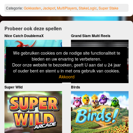
Categorie:
Gokkasten
,
Jackpot
,
MultiPlayers
,
StakeLogic
,
Super Stake
Probeer ook deze spellen
Nice Catch DoublemaX
Grand Slam Multi Reels
We gebruiken cookies om de nodige site functionaliteit te
bieden en uw ervaring te verbeteren.
Door onze website te bezoeken, geeft U aan dat u 24 jaar
of ouder bent en stemt u in met ons gebruik van cookies.
Akkoord
Super Wild
Birds