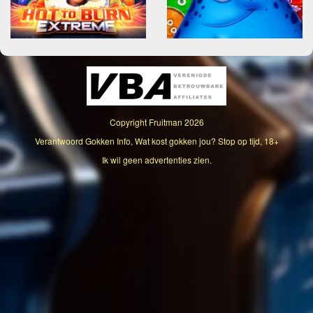
Copyright
Fruitman
2026
Verantwoord Gokken Info, Wat kost gokken jou? Stop op tijd, 18+
Ik wil geen advertenties zien.