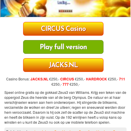
CIRCUS Casino
Play full version
JACKS.NL
Casino Bonus:
JACKS.NL
€250,-
CIRCUS
€250,-
HARDROCK
€250,-
711
€250,-
777
€250,-
Speel online gratis op de gokkast Zeus3 van Williams. Krijg een teken van de
oppergod Zeus die heerste van af de berg Olympus. De natuur en al haar
verschijnselen waren aan hem onderworpen. Hij slingerde de bliksems,
verzamelde de wolken en dreef ze uiteen; regen en sneeuwval werden door
hem veroorzaakt. Daarom is hij ook zelf de scatter op de Zeus3 slot machine
en heeft de bliksem in zijn vuist. Op de 192 winlijnen heeft u volop kans op
winsten en u kunt de Zeus3 nu ook op uw mobiele telefoon spelen.