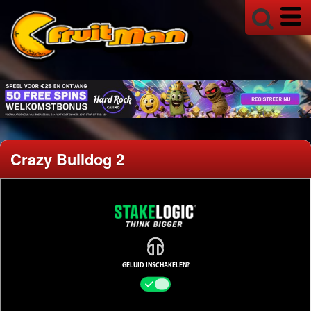
Crazy Bulldog 2