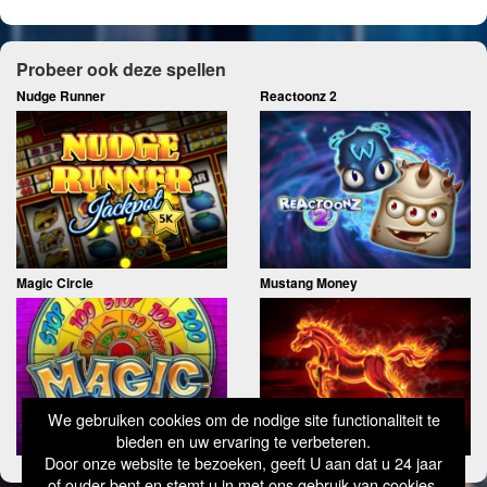
Probeer ook deze spellen
Nudge Runner
Reactoonz 2
Magic Circle
Mustang Money
We gebruiken cookies om de nodige site functionaliteit te
bieden en uw ervaring te verbeteren.
Door onze website te bezoeken, geeft U aan dat u 24 jaar
of ouder bent en stemt u in met ons gebruik van cookies.