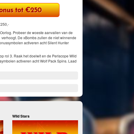
JACKS.NL
250,-
 Oorlog. Probeer de woeste aanvallen van de
 +1 verhoogt. De xBombs zullen de niet winnende
onussymbolen activeren acht Silent Hunter
p rol 3. Raak het doelwit en de Periscope Wild
ssymbolen activeren acht Wolf Pack Spins. Laad
Wild Stars