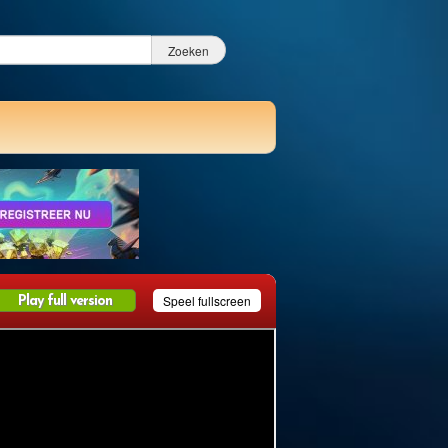
Speel fullscreen
Play full version