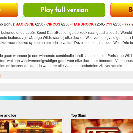
Play full version
no Bonus:
JACKS.NL
€250,-
CIRCUS
€250,-
HARDROCK
€250,-
711
€250,-
777
€
er bekende onderzeeër. Speel Das xBoot en ga op zoek naar goud uit de 2e Wereld
 Mooie features zijn: xNudge Wilds waarbij elke duw de Wild vermenigvuldiger met
ken voor nieuwe symbolen om erin te vallen. Deze tellen dan als een Wild. Drie b
.
 te gaan wanneer je een winnende combinatie landt samen met de Periscope Wild o
eden, wat een winstvermenigvuldiger geeft voor elke duw naar beneden. Vier bonu
en en lanceer de torpedo wanneer alle vier de torpedodelen zijn verzameld.
o
re and Ice
Top Slam