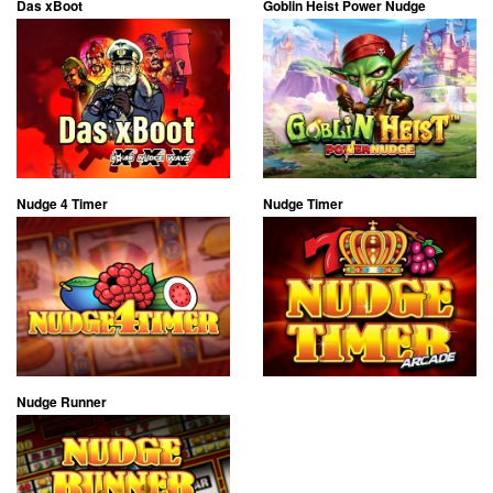
Das xBoot
Goblin Heist Power Nudge
Nudge 4 Timer
Nudge Timer
Nudge Runner