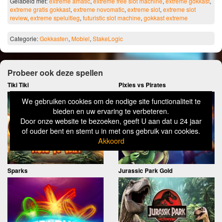
Gelabeld met:
extreme amatic
,
extreme free slot machine
,
extreme gokkast
,
extreme gratis gokkast
,
extreme novomatic
,
extreme slot
,
extreme slot
review
,
extreme speluitleg
,
futuristic slot machine
,
gokkast extreme
Categorie:
Gokkasten
,
Mobiel
,
StakeLogic
Probeer ook deze spellen
Tiki Tiki
Pixies vs Pirates
We gebruiken cookies om de nodige site functionaliteit te
bieden en uw ervaring te verbeteren.
Door onze website te bezoeken, geeft U aan dat u 24 jaar
of ouder bent en stemt u in met ons gebruik van cookies.
Akkoord
Sparks
Jurassic Park Gold