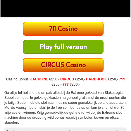
Bonus tot €250
Play full version
Bonus tot €250
Casino Bonus:
JACKS.NL
€250,-
CIRCUS
€250,-
HARDROCK
€250,-
711
€250,-
777
€250,-
Ga altijd tot het uiterste en pak alles bij de Extreme gokkast van StakeLogic.
Speel de meest te gekke gokkasten nu geheel gratis met de proef punten die
je krijgt. Speel mobiele slotmachines nu super gemakkelijk op alle apparaten.
Met de vuursymbolen start je de free spin bonus op en kun je snel tot wel 30
vrije spelen winnen. Krijg gemakkelijk de gehele rol wildbij de Extreme slot
machine door de dropping wild bonus waarbij symbolen boven op elkaar
stapelen.