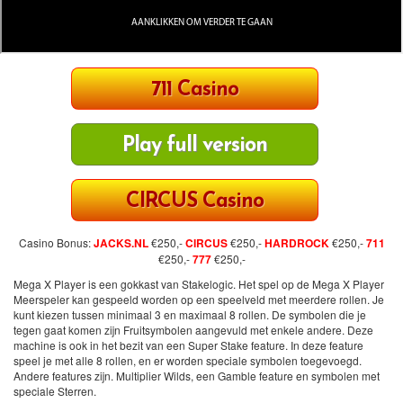
711 Casino
Play full version
CIRCUS Casino
Casino Bonus:
JACKS.NL
€250,-
CIRCUS
€250,-
HARDROCK
€250,-
711
€250,-
777
€250,-
Mega X Player is een gokkast van Stakelogic. Het spel op de Mega X Player
Meerspeler kan gespeeld worden op een speelveld met meerdere rollen. Je
kunt kiezen tussen minimaal 3 en maximaal 8 rollen. De symbolen die je
tegen gaat komen zijn Fruitsymbolen aangevuld met enkele andere. Deze
machine is ook in het bezit van een Super Stake feature. In deze feature
speel je met alle 8 rollen, en er worden speciale symbolen toegevoegd.
Andere features zijn. Multiplier Wilds, een Gamble feature en symbolen met
speciale Sterren.