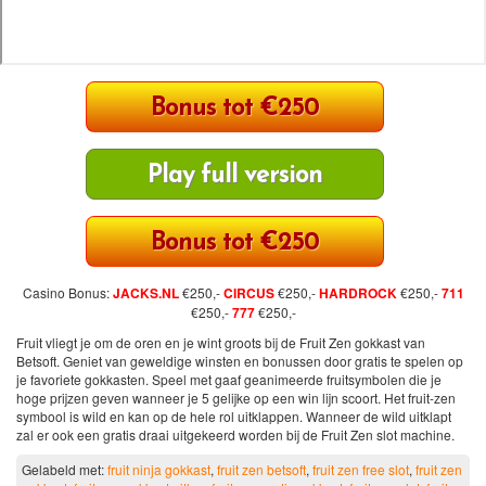
Bonus tot €250
Play full version
Bonus tot €250
Casino Bonus:
JACKS.NL
€250,-
CIRCUS
€250,-
HARDROCK
€250,-
711
€250,-
777
€250,-
Fruit vliegt je om de oren en je wint groots bij de Fruit Zen gokkast van
Betsoft. Geniet van geweldige winsten en bonussen door gratis te spelen op
je favoriete gokkasten. Speel met gaaf geanimeerde fruitsymbolen die je
hoge prijzen geven wanneer je 5 gelijke op een win lijn scoort. Het fruit-zen
symbool is wild en kan op de hele rol uitklappen. Wanneer de wild uitklapt
zal er ook een gratis draai uitgekeerd worden bij de Fruit Zen slot machine.
Gelabeld met:
fruit ninja gokkast
,
fruit zen betsoft
,
fruit zen free slot
,
fruit zen