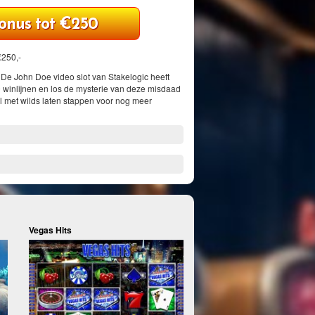
IRCUS Casino
250,-
. De John Doe video slot van Stakelogic heeft
 winlijnen en los de mysterie van deze misdaad
ol met wilds laten stappen voor nog meer
Vegas Hits