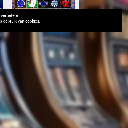
 verbeteren.
s gebruik van cookies.