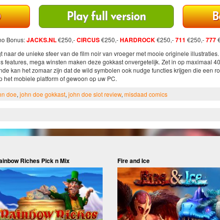
Play full version
C
no Bonus:
JACKS.NL
€250,-
CIRCUS
€250,-
HARDROCK
€250,-
711
€250,-
777
€
naar de unieke sfeer van de film noir van vroeger met mooie originele illustraties
s features, mega winsten maken deze gokkast onvergetelijk. Zet in op maximaal 40
ronde kan het zomaar zijn dat de wild symbolen ook nudge functies krijgen die een r
p het mobiele platform of gewoon op uw PC.
hn doe
,
john doe gokkast
,
john doe slot review
,
misdaad comics
ainbow Riches Pick n Mix
Fire and Ice