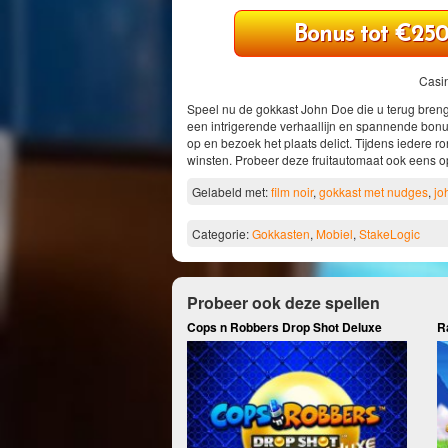
711 Casino
Casi
Speel nu de gokkast John Doe die u terug brengt 
een intrigerende verhaallijn en spannende bonu
op en bezoek het plaats delict. Tijdens iedere 
winsten. Probeer deze fruitautomaat ook eens o
Gelabeld met:
film noir
,
gokkast met nudges
,
jo
Categorie:
Gokkasten
,
Mobiel
,
StakeLogic
Probeer ook deze spellen
Cops n Robbers Drop Shot Deluxe
R