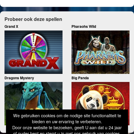
Probeer ook deze spellen
Grand X
Pharaohs Wild
Dragons Mystery
Big Panda
We gebruiken cookies om de nodige site functionaliteit te
bieden en uw ervaring te verbeteren.
Door onze website te bezoeken, geeft U aan dat u 24 jaar
of ouder bent en stemt u in met ons gebruik van cookies.