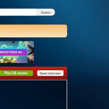
Speel fullscreen
Play full version