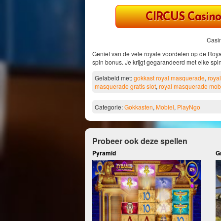
Bonus tot €25
Casi
Geniet van de vele royale voordelen op de Roya
spin bonus. Je krijgt gegarandeerd met elke sp
Gelabeld met:
gokkast royal masquerade
,
roya
masquerade gratis slot
,
royal masquerade mob
Categorie:
Gokkasten
,
Mobiel
,
PlayNgo
Probeer ook deze spellen
Pyramid
G