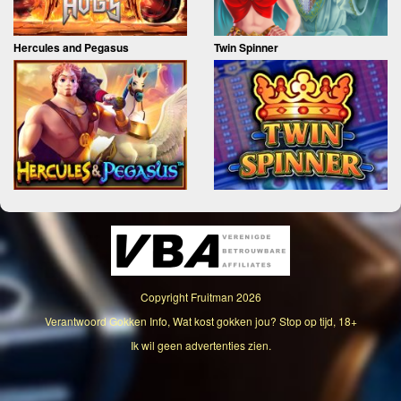
Hercules and Pegasus
Twin Spinner
Copyright
Fruitman
2026
Verantwoord Gokken Info, Wat kost gokken jou? Stop op tijd, 18+
Ik wil geen advertenties zien.