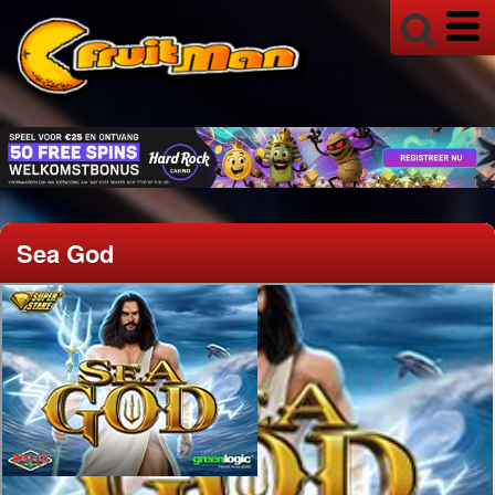
Sea God