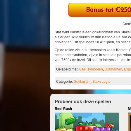
711 Casino
Casi
Star Wild Blaster is een gokautomaat van Stakelog
als er een Wild verschijnt dan klapt die uit. Vi
ontvangen. Dit spel heeft 10 winlijnen, en het 
Op de rollen zie je fruitsymbolen zoals Kersen
betalende symbolen, zij zijn in staat om per winn
van 7500x de inzet. Dit spel is interessant om t
Gelabeld met:
BAR symbolen
,
Diamanten
,
Exp
Categorie:
Gokkasten
,
StakeLogic
Probeer ook deze spellen
Reel Rush
M