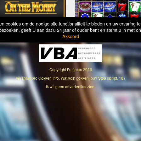
n cookies om de nodige site functionaliteit te bieden en uw ervaring te
bezoeken, geeft U aan dat u 24 jaar of ouder bent en stemt u in met on
Akkoord
Copyright
Fruitman
2026
Verantwoord Gokken Info, Wat kost gokken jou? Stop op tijd, 18+
Ik wil geen advertenties zien.