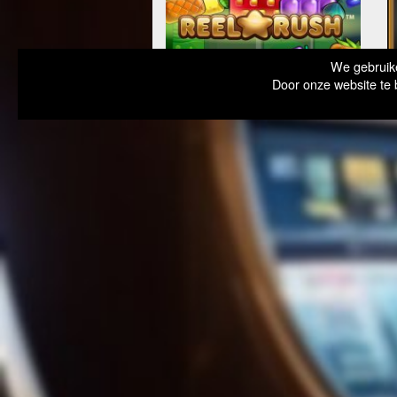
We gebruike
Door onze website te 