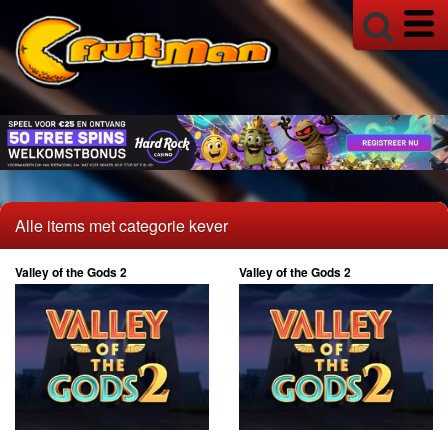
Gok Overzicht Alles!
Buy Bonus
Jackpot
MULTIPLAYERS
SPIN TO WIN!
Super Stake
Alle items met categorie kever
TIMERS
18+ Info
Valley of the Gods 2
Valley of the Gods 2