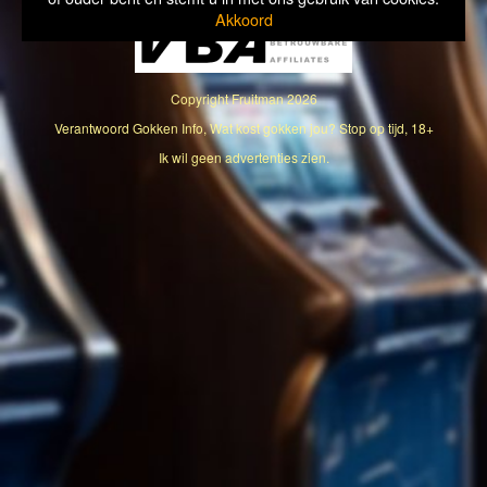
Akkoord
Copyright
Fruitman
2026
Verantwoord Gokken Info, Wat kost gokken jou? Stop op tijd, 18+
Ik wil geen advertenties zien.